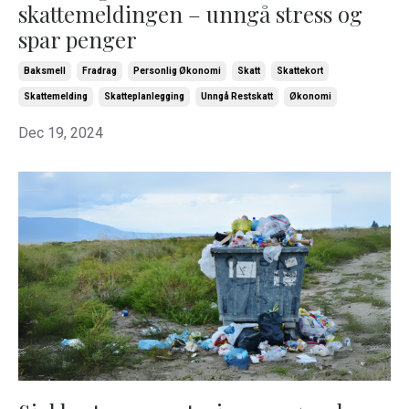
skattemeldingen – unngå stress og
spar penger
Baksmell
Fradrag
Personlig Økonomi
Skatt
Skattekort
Skattemelding
Skatteplanlegging
Unngå Restskatt
Økonomi
Dec 19, 2024